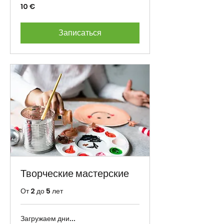
10
10 €
eurot
Записаться
Творческие мастерские
От 2 до 5 лет
Загружаем дни...