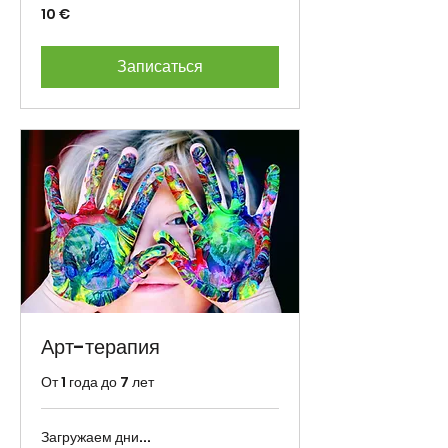
10
10 €
eurot
Записаться
Арт-терапия
От 1 года до 7 лет
Загружаем дни...