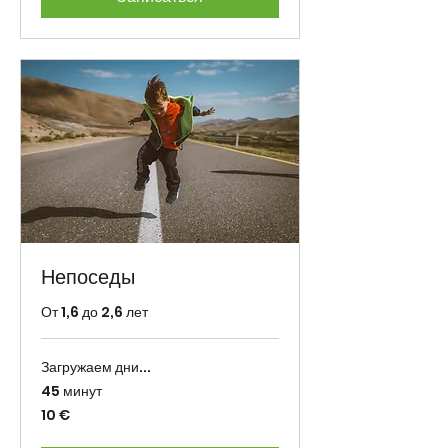
Непоседы
От 1,6 до 2,6 лет
Загружаем дни...
45 минут
10
10 €
eurot