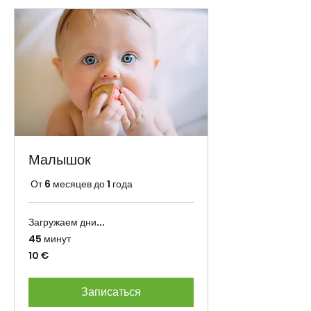
Малышок
От 6 месяцев до 1 года
Загружаем дни...
45 минут
10
10 €
eurot
Записаться