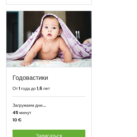
Годовастики
От 1 года до 1,6 лет
Загружаем дни...
45 минут
10
10 €
eurot
Записаться