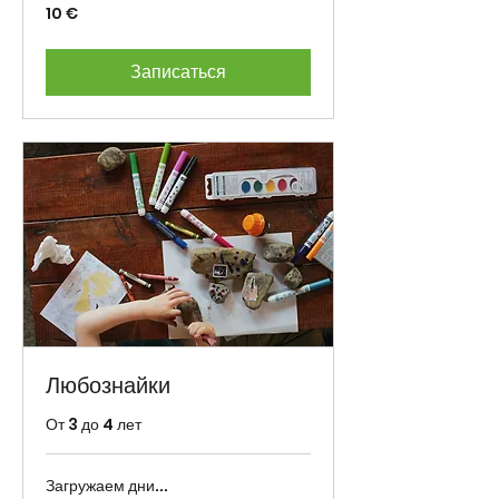
10
10 €
eurot
Записаться
Любознайки
От 3 до 4 лет
Загружаем дни...