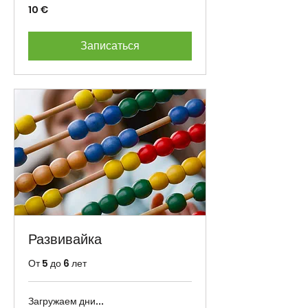
10
10 €
eurot
Записаться
Развивайка
От 5 до 6 лет
Загружаем дни...