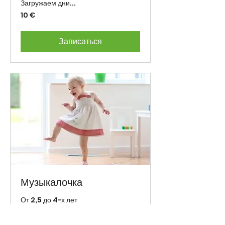
Загружаем дни...
10
10 €
eurot
Записаться
Музыкалочка
От 2,5 до 4-х лет