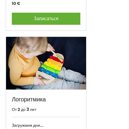
10
10 €
eurot
Записаться
Логоритмика
От 2 до 3 лет
Загружаем дни...