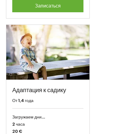
Записаться
Адаптация к садику
От 1,4 года
Загружаем дни...
2 часа
20
20 €
eurot