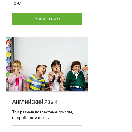
10
10 €
eurot
Записаться
Английский язык
Три разные возрастные группы,
подробности ниже.