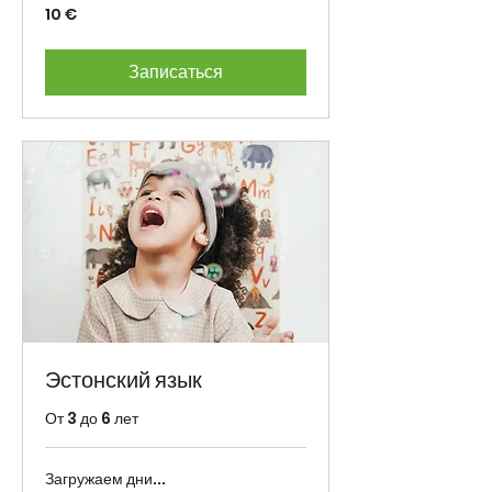
10
10 €
eurot
Записаться
Эстонский язык
От 3 до 6 лет
Загружаем дни...